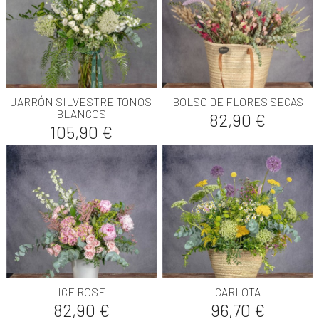
JARRÓN SILVESTRE TONOS
BOLSO DE FLORES SECAS
BLANCOS
Precio
82,90 €
Precio
105,90 €
ICE ROSE
CARLOTA
Precio
Precio
82,90 €
96,70 €