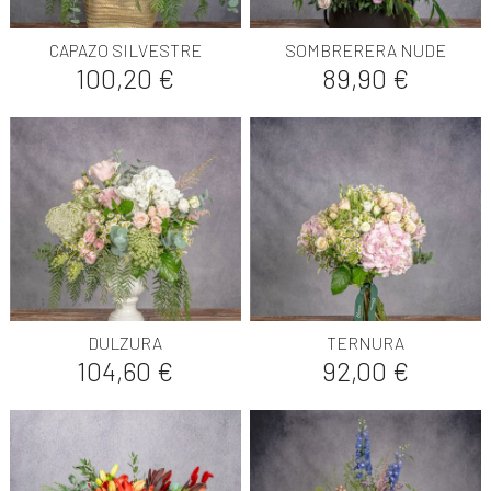
CAPAZO SILVESTRE
SOMBRERERA NUDE
Precio
Precio
100,20 €
89,90 €
DULZURA
TERNURA
Precio
Precio
104,60 €
92,00 €