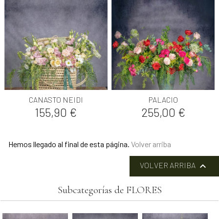
CANASTO NEIDI
PALACIO
Precio
Precio
155,90 €
255,00 €
Hemos llegado al final de esta página.
Volver arriba

VOLVER ARRIBA
Subcategorías de FLORES