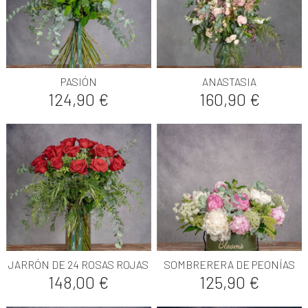
PASIÓN
ANASTASIA
Precio
Precio
124,90 €
160,90 €
JARRÓN DE 24 ROSAS ROJAS
SOMBRERERA DE PEONÍAS
Precio
Precio
148,00 €
125,90 €