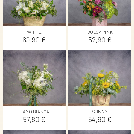
WHITE
BOLSA PINK
Precio
Precio
69,90 €
52,90 €
RAMO BIANCA
SUNNY
Precio
Precio
57,80 €
54,90 €