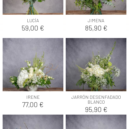
LUCÍA
JIMENA
Precio
Precio
59,00 €
85,90 €
IRENE
JARRÓN DESENFADADO
BLANCO
Precio
77,00 €
Precio
95,90 €