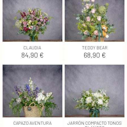
CLAUDIA
TEDDY BEAR
Precio
Precio
84,90 €
68,90 €
CAPAZO AVENTURA
JARRÓN COMPACTO TONOS