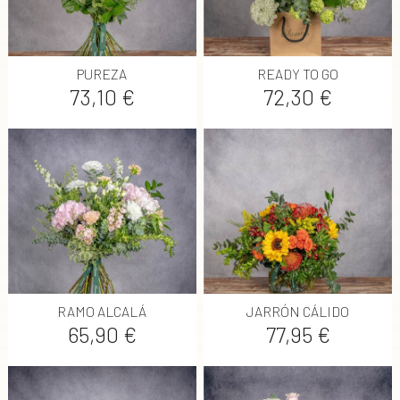
PUREZA
READY TO GO
Precio
Precio
73,10 €
72,30 €
RAMO ALCALÁ
JARRÓN CÁLIDO
Precio
Precio
65,90 €
77,95 €