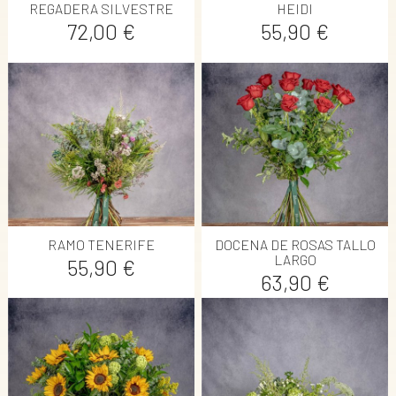
REGADERA SILVESTRE
HEIDI
Precio
Precio
72,00 €
55,90 €
RAMO TENERIFE
DOCENA DE ROSAS TALLO
LARGO
Precio
55,90 €
Precio
63,90 €