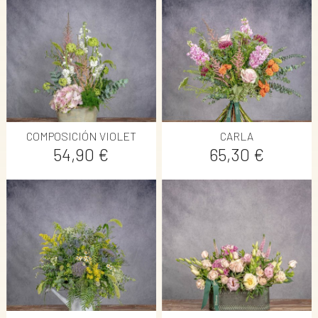
COMPOSICIÓN VIOLET
CARLA
Precio
Precio
54,90 €
65,30 €