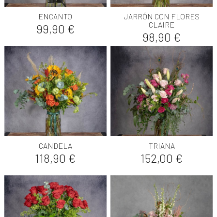
ENCANTO
JARRÓN CON FLORES
CLAIRE
Precio
99,90 €
Precio
98,90 €
CANDELA
TRIANA
Precio
Precio
118,90 €
152,00 €