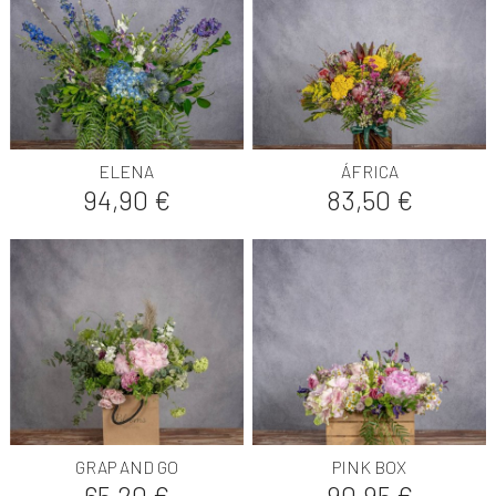
ELENA
ÁFRICA
Precio
Precio
94,90 €
83,50 €
GRAP AND GO
PINK BOX
Precio
Precio
65,20 €
90,95 €