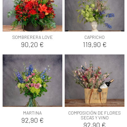
SOMBRERERA LOVE
CAPRICHO
Precio
Precio
90,20 €
119,90 €
MARTINA
COMPOSICIÓN DE FLORES
SECAS Y VINO
Precio
92,90 €
Precio
92,90 €