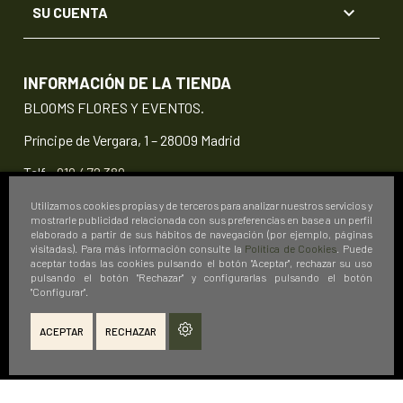

SU CUENTA
INFORMACIÓN DE LA TIENDA
BLOOMS FLORES Y EVENTOS.
Príncipe de Vergara, 1 – 28009 Madrid
Telf.:
919 472 389
info@floristeriablooms.com
Utilizamos cookies propias y de terceros para analizar nuestros servicios y
mostrarle publicidad relacionada con sus preferencias en base a un perfil
elaborado a partir de sus hábitos de navegación (por ejemplo, páginas
visitadas). Para más información consulte la
Política de Cookies
. Puede
aceptar todas las cookies pulsando el botón "Aceptar", rechazar su uso
pulsando el botón "Rechazar" y configurarlas pulsando el botón
"Configurar".
ACEPTAR
RECHAZAR
© 2026 Floristería Blooms Flores y Eventos.