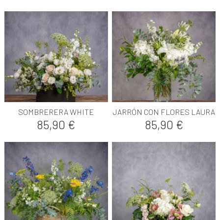
SOMBRERERA WHITE
JARRÓN CON FLORES LAURA
Precio
Precio
85,90 €
85,90 €