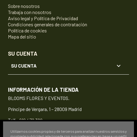
Sobre nosotros
Trabaja con nosotros
Aviso legal y Política de Privacidad
Condiciones generales de contratación
Política de cookies
Mapa del sitio
SU CUENTA

SU CUENTA
INFORMACIÓN DE LA TIENDA
BLOOMS FLORES Y EVENTOS.
Príncipe de Vergara, 1 – 28009 Madrid
Telf.:
919 472 389
info@floristeriablooms.com
Utilizamos cookies propias y de terceros para analizar nuestros servicios y
mostrarle publicidad relacionada con sus preferencias en base a un perfil