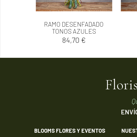
RAMO DESENFADADO

Vista rápida
TONOS AZULES
Precio
84,70 €
Flori
Q
ENVÍ
BLOOMS FLORES Y EVENTOS
NUES