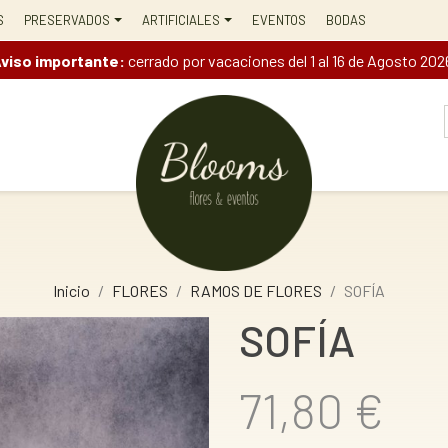
S
PRESERVADOS
ARTIFICIALES
EVENTOS
BODAS
viso importante:
cerrado por vacaciones del 1 al 16 de Agosto 202
Inicio
FLORES
RAMOS DE FLORES
SOFÍA
SOFÍA
71,80 €