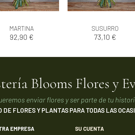


Vista rápida
Vista rápida
MARTINA
SUSURRO
Precio
Precio
92,90 €
73,10 €
stería Blooms Flores y E
ueremos enviar flores y ser parte de tu histori
O DE FLORES Y PLANTAS PARA TODAS LAS OCAS
TRA EMPRESA
SU CUENTA