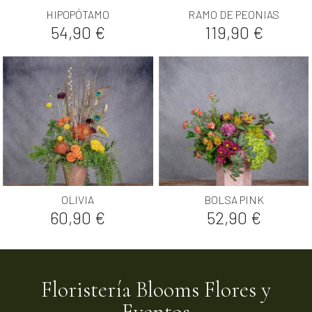
HIPOPÓTAMO
RAMO DE PEONIAS
Precio
Precio
54,90 €
119,90 €
OLIVIA
BOLSA PINK
Precio
Precio
60,90 €
52,90 €
Floristería Blooms Flores y
Eventos