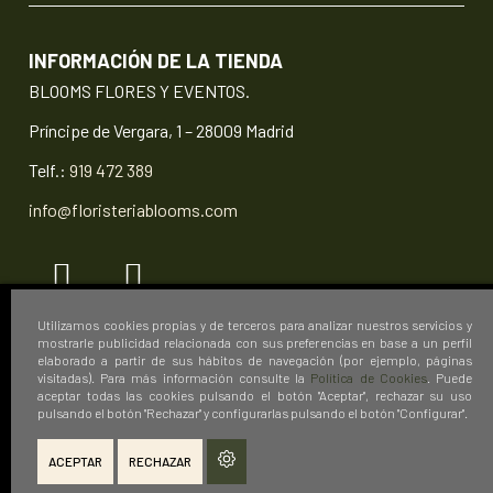
INFORMACIÓN DE LA TIENDA
BLOOMS FLORES Y EVENTOS.
Príncipe de Vergara, 1 – 28009 Madrid
Telf.:
919 472 389
info@floristeriablooms.com
Utilizamos cookies propias y de terceros para analizar nuestros servicios y
mostrarle publicidad relacionada con sus preferencias en base a un perfil
elaborado a partir de sus hábitos de navegación (por ejemplo, páginas
© 2026 Floristería Blooms Flores y Eventos.
visitadas). Para más información consulte la
Política de Cookies
. Puede
aceptar todas las cookies pulsando el botón "Aceptar", rechazar su uso
pulsando el botón "Rechazar" y configurarlas pulsando el botón "Configurar".
ACEPTAR
RECHAZAR