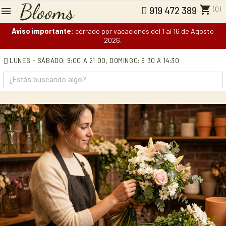
shopping_cart
(0)
919 472 389
Aviso importante:
cerrado por vacaciones del 1 al 16 de Agosto
2026.
LUNES - SÁBADO: 9:00 A 21:00,
DOMINGO: 9:30 A 14:30