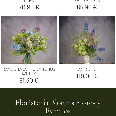
LARA
RAMO ALCALÁ
Precio
Precio
70,90 €
65,90 €
RAMO SILVESTRE EN TONOS
CAPRICHO
AZULES
Precio
119,90 €
Precio
61,30 €
Floristería Blooms Flores y
Eventos