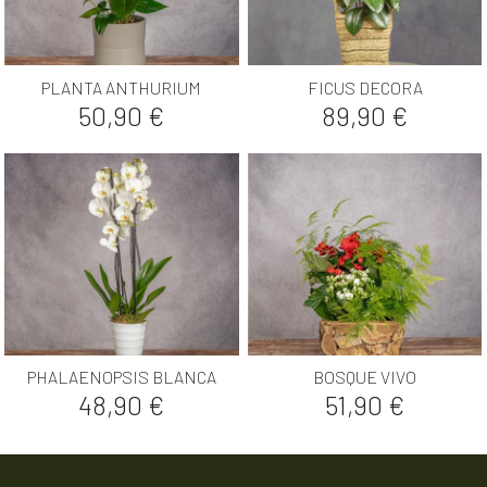
PLANTA ANTHURIUM
FICUS DECORA
Precio
Precio
50,90 €
89,90 €
PHALAENOPSIS BLANCA
BOSQUE VIVO
Precio
Precio
48,90 €
51,90 €