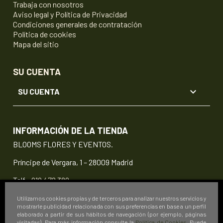
Trabaja con nosotros
Aviso legal y Política de Privacidad
Condiciones generales de contratación
Política de cookies
Mapa del sitio
SU CUENTA

SU CUENTA
INFORMACIÓN DE LA TIENDA
BLOOMS FLORES Y EVENTOS.
Príncipe de Vergara, 1 – 28009 Madrid
Telf.:
919 472 389
info@floristeriablooms.com
Utilizamos cookies propias y de terceros para analizar nuestros servicios y
mostrarle publicidad relacionada con sus preferencias en base a un perfil
elaborado a partir de sus hábitos de navegación (por ejemplo, páginas
visitadas). Para más información consulte la
Política de Cookies
. Puede