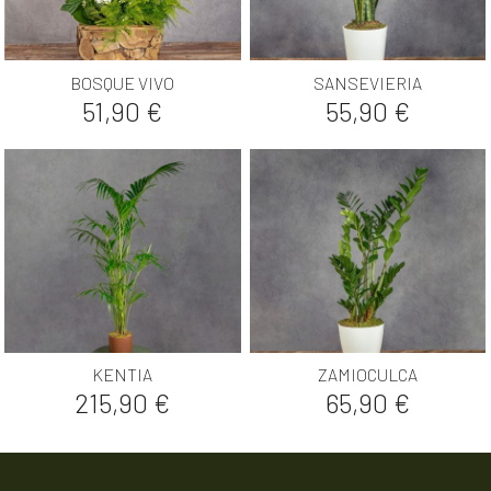
BOSQUE VIVO
SANSEVIERIA
Precio
Precio
51,90 €
55,90 €
KENTIA
ZAMIOCULCA
Precio
Precio
215,90 €
65,90 €