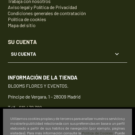
Trabaja con nosotros
Aviso legal y Política de Privacidad
Condiciones generales de contratación
Política de cookies
Mapa del sitio
SU CUENTA

SU CUENTA
INFORMACIÓN DE LA TIENDA
BLOOMS FLORES Y EVENTOS.
Príncipe de Vergara, 1 – 28009 Madrid
Telf.:
919 472 389
info@floristeriablooms.com
Utilizamos cookies propias y de terceros para analizar nuestros servicios y
mostrarle publicidad relacionada con sus preferencias en base a un perfil
elaborado a partir de sus hábitos de navegación (por ejemplo, páginas
visitadas). Para más información consulte la
Política de Cookies
. Puede