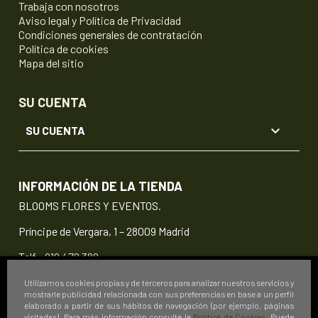
Trabaja con nosotros
Aviso legal y Política de Privacidad
Condiciones generales de contratación
Política de cookies
Mapa del sitio
SU CUENTA

SU CUENTA
INFORMACIÓN DE LA TIENDA
BLOOMS FLORES Y EVENTOS.
Príncipe de Vergara, 1 – 28009 Madrid
Telf.:
919 472 389
info@floristeriablooms.com
Utilizamos cookies propias y de terceros para analizar nuestros servicios y
mostrarle publicidad relacionada con sus preferencias en base a un perfil
elaborado a partir de sus hábitos de navegación (por ejemplo, páginas
visitadas). Para más información consulte la
Política de Cookies
. Puede