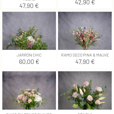
Precio
42,90 €
Precio
47,90 €
JARRÓN CHIC
RAMO SECO PINK & MAUVE
Precio
Precio
60,00 €
47,90 €