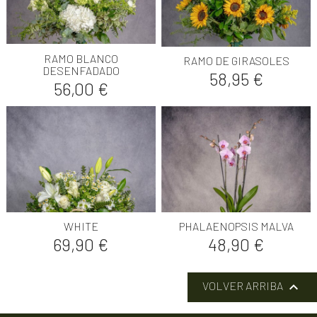
RAMO BLANCO
RAMO DE GIRASOLES
DESENFADADO
Precio
58,95 €
Precio
56,00 €
WHITE
PHALAENOPSIS MALVA
Precio
Precio
69,90 €
48,90 €

VOLVER ARRIBA