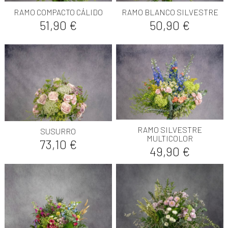
RAMO COMPACTO CÁLIDO
RAMO BLANCO SILVESTRE
Precio
Precio
51,90 €
50,90 €
RAMO SILVESTRE
SUSURRO
MULTICOLOR
Precio
73,10 €
Precio
49,90 €