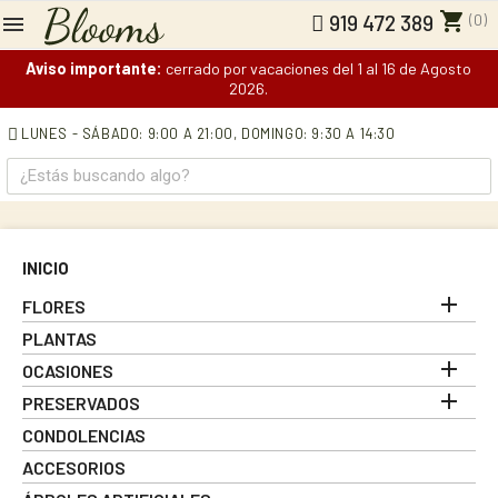
shopping_cart
(0)
919 472 389
Aviso importante:
cerrado por vacaciones del 1 al 16 de Agosto
2026.
LUNES - SÁBADO: 9:00 A 21:00,
DOMINGO: 9:30 A 14:30
INICIO

FLORES
PLANTAS

OCASIONES

PRESERVADOS
CONDOLENCIAS
ACCESORIOS