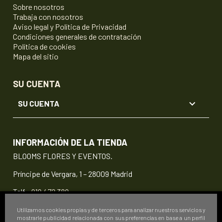
Sobre nosotros
Trabaja con nosotros
Aviso legal y Política de Privacidad
Condiciones generales de contratación
Política de cookies
Mapa del sitio
SU CUENTA

SU CUENTA
INFORMACIÓN DE LA TIENDA
BLOOMS FLORES Y EVENTOS.
Príncipe de Vergara, 1 – 28009 Madrid
Telf.:
919 472 389
info@floristeriablooms.com
Utilizamos cookies propias y de terceros para analizar nuestros servicios y
mostrarle publicidad relacionada con sus preferencias en base a un perfil