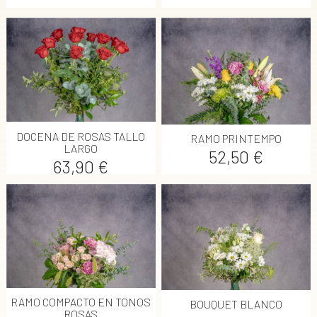
DOCENA DE ROSAS TALLO
RAMO PRINTEMPO
LARGO
Precio
52,50 €
Precio
63,90 €
RAMO COMPACTO EN TONOS
BOUQUET BLANCO
ROSAS