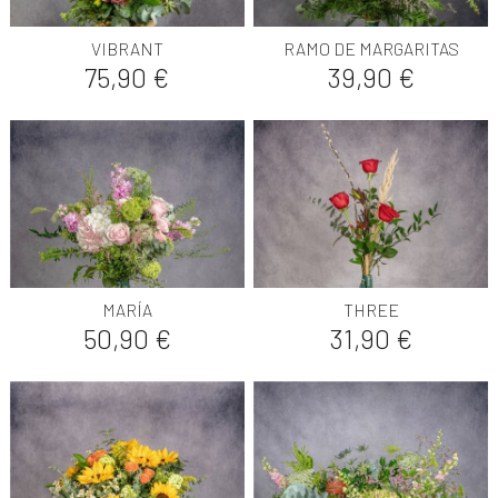
VIBRANT
RAMO DE MARGARITAS
Precio
Precio
75,90 €
39,90 €
MARÍA
THREE
Precio
Precio
50,90 €
31,90 €