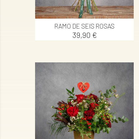

Vista rápida
RAMO DE SEIS ROSAS
Precio
39,90 €