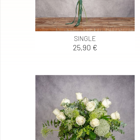

Vista rápida
SINGLE
Precio
25,90 €