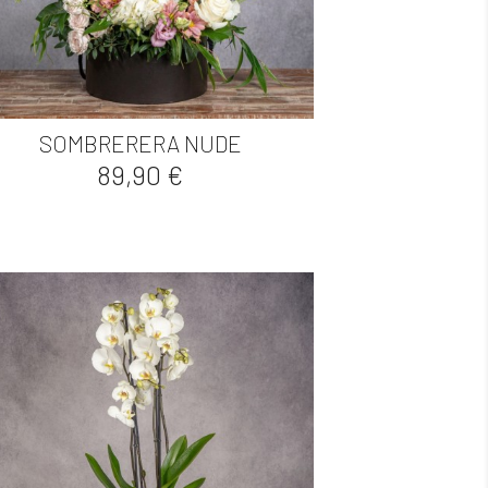

Vista rápida
SOMBRERERA NUDE
Precio
89,90 €