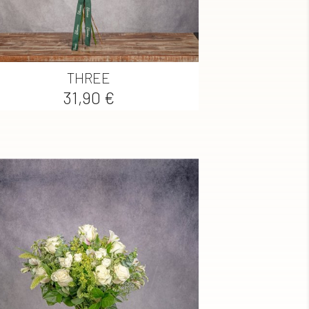

Vista rápida
THREE
Precio
31,90 €