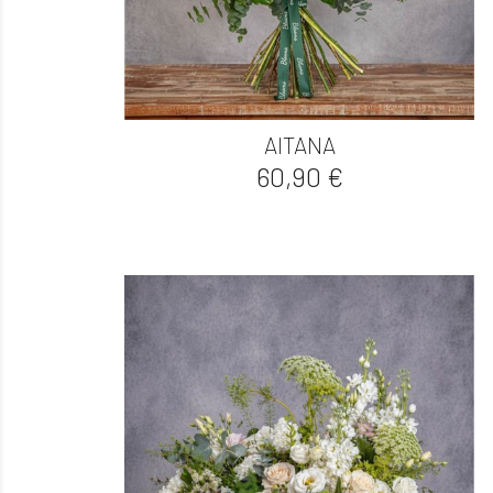

Vista rápida
AITANA
Precio
60,90 €