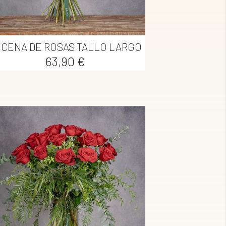

Vista rápida
CENA DE ROSAS TALLO LARGO
Precio
63,90 €