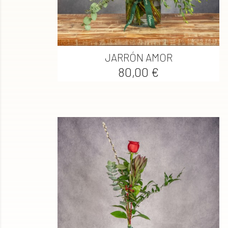

Vista rápida
JARRÓN AMOR
Precio
80,00 €