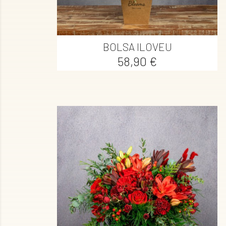

Vista rápida
BOLSA ILOVEU
Precio
58,90 €