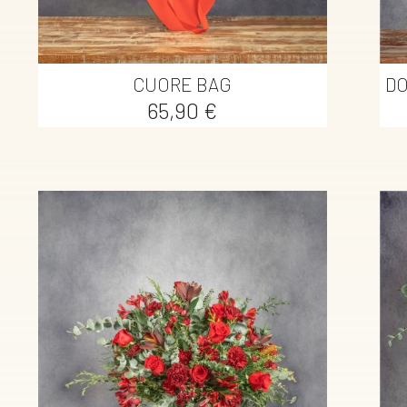

Vista rápida
CUORE BAG
DO
Precio
65,90 €