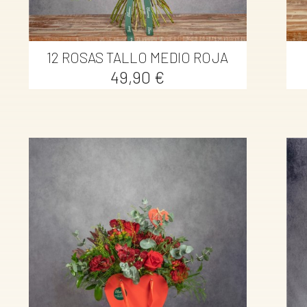

Vista rápida
12 ROSAS TALLO MEDIO ROJA
Precio
49,90 €