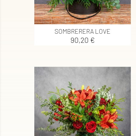

Vista rápida
SOMBRERERA LOVE
Precio
90,20 €