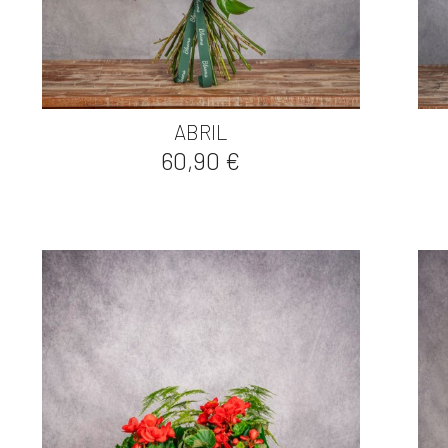

Vista rápida
ABRIL
Precio
60,90 €