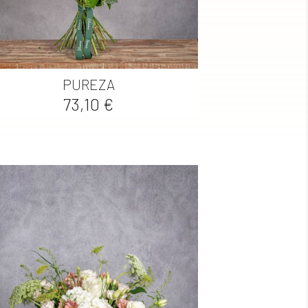

Vista rápida
PUREZA
Precio
73,10 €