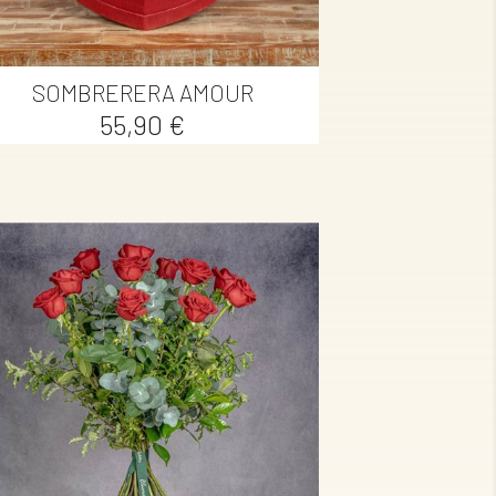

Vista rápida
SOMBRERERA AMOUR
Precio
55,90 €