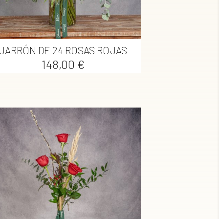

Vista rápida
JARRÓN DE 24 ROSAS ROJAS
Precio
148,00 €