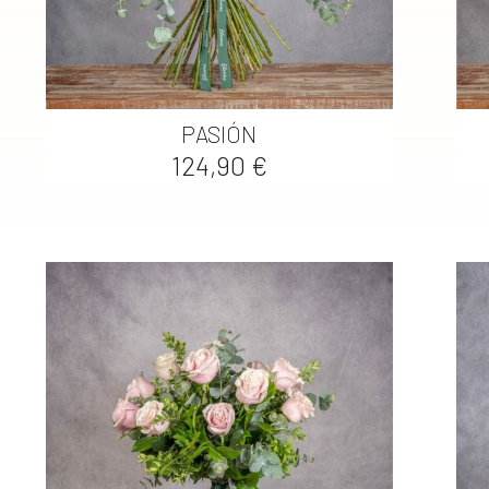

Vista rápida
PASIÓN
Precio
124,90 €