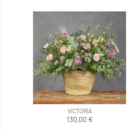

Vista rápida
VICTORIA
Precio
130,00 €