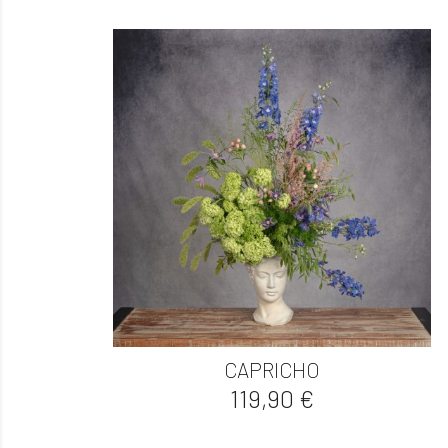

Vista rápida
CAPRICHO
Precio
119,90 €