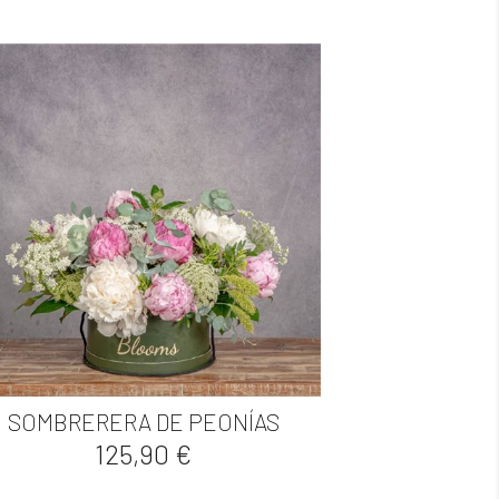

Vista rápida
SOMBRERERA DE PEONÍAS
Precio
125,90 €