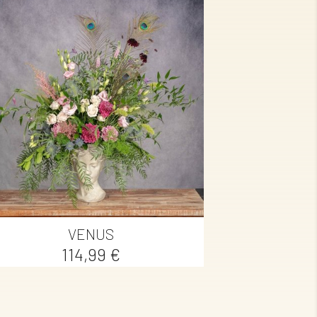

Vista rápida
VENUS
Precio
114,99 €