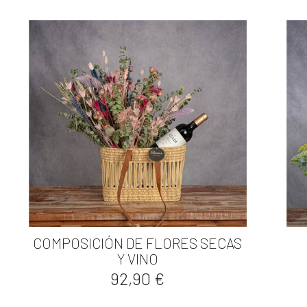
COMPOSICIÓN DE FLORES SECAS

Vista rápida
Y VINO
Precio
92,90 €