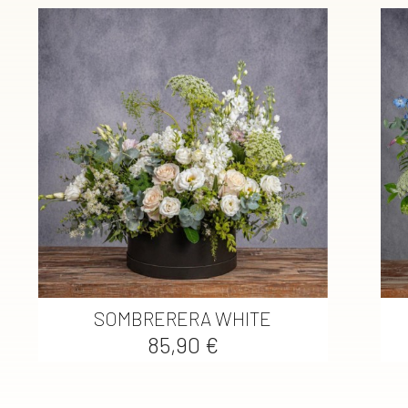

Vista rápida
SOMBRERERA WHITE
Precio
85,90 €