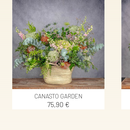

Vista rápida
CANASTO GARDEN
Precio
75,90 €