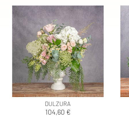

Vista rápida
DULZURA
Precio
104,60 €