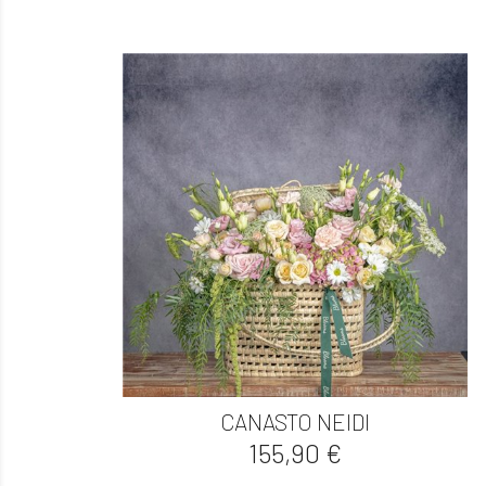

Vista rápida
CANASTO NEIDI
Precio
155,90 €