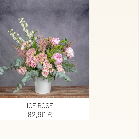

Vista rápida
ICE ROSE
Precio
82,90 €