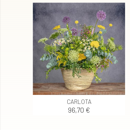

Vista rápida
CARLOTA
Precio
96,70 €