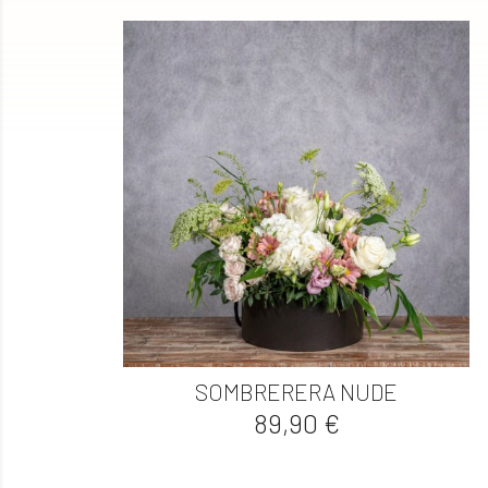

Vista rápida
SOMBRERERA NUDE
Precio
89,90 €