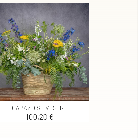

Vista rápida
CAPAZO SILVESTRE
Precio
100,20 €