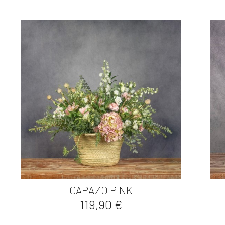

Vista rápida
CAPAZO PINK
Precio
119,90 €