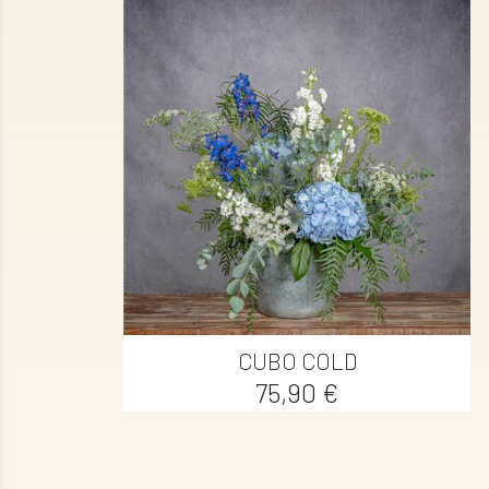

Vista rápida
CUBO COLD
Precio
75,90 €