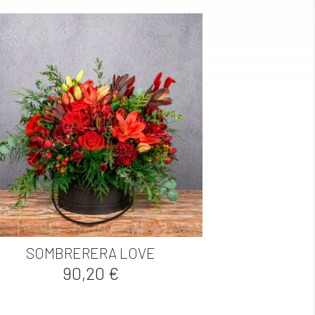

Vista rápida
SOMBRERERA LOVE
Precio
90,20 €