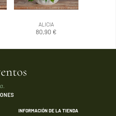

Vista rápida
ALICIA
Precio
80,90 €
ventos
a.
IONES
INFORMACIÓN DE LA TIENDA