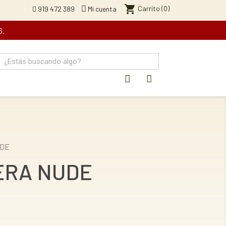
shopping_cart
Carrito
(0)
919 472 389
Mi cuenta
6.
DE
ERA NUDE