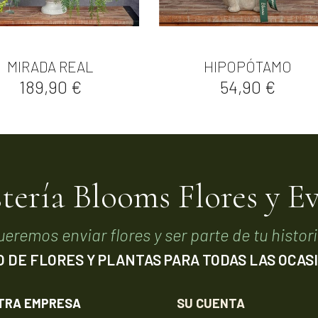


Vista rápida
Vista rápida
MIRADA REAL
HIPOPÓTAMO
Precio
Precio
189,90 €
54,90 €
stería Blooms Flores y E
ueremos enviar flores y ser parte de tu histori
O DE FLORES Y PLANTAS PARA TODAS LAS OCAS
TRA EMPRESA
SU CUENTA