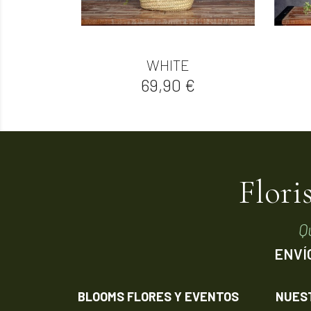

Vista rápida
WHITE
Precio
69,90 €
Flori
Q
ENVÍ
BLOOMS FLORES Y EVENTOS
NUES