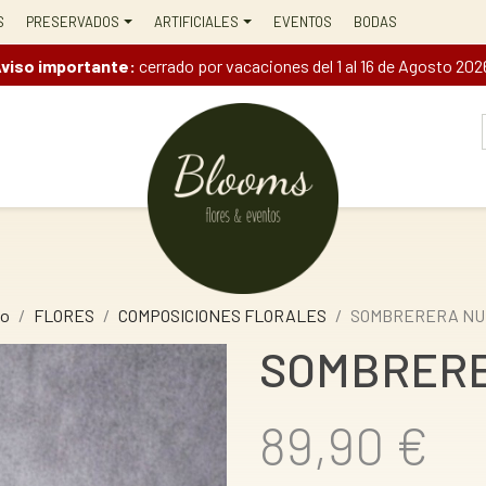
S
PRESERVADOS
ARTIFICIALES
EVENTOS
BODAS
viso importante:
cerrado por vacaciones del 1 al 16 de Agosto 202
io
FLORES
COMPOSICIONES FLORALES
SOMBRERERA NU
SOMBRER
89,90 €