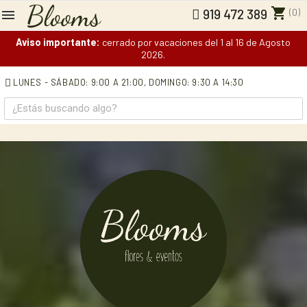
shopping_cart
(0)
919 472 389
Aviso importante:
cerrado por vacaciones del 1 al 16 de Agosto
2026.
LUNES - SÁBADO: 9:00 A 21:00,
DOMINGO: 9:30 A 14:30