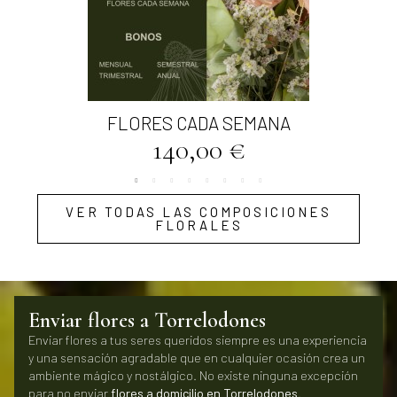
Vista rápida
FLORES CADA SEMANA
140,00 €
VER TODAS LAS COMPOSICIONES
FLORALES
Enviar flores a Torrelodones
Enviar flores a tus seres queridos siempre es una experiencia
y una sensación agradable que en cualquier ocasión crea un
ambiente mágico y nostálgico. No existe ninguna excepción
para no enviar
flores a domicilio en
Torrelodones
.