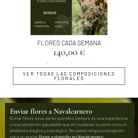
Vista rápida
FLORES CADA SEMANA
140,00 €
VER TODAS LAS COMPOSICIONES
FLORALES
Enviar flores a Navalcarnero
Enviar flores a tus seres queridos siempre es una experiencia
y una sensación agradable que en cualquier ocasión crea un
ambiente mágico y nostálgico. No existe ninguna excepción
para no enviar
flores a domicilio en
Navalcarnero
.