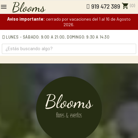
shopping_cart
(0)
919 472 389
Aviso importante:
cerrado por vacaciones del 1 al 16 de Agosto
2026.
LUNES - SÁBADO: 9:00 A 21:00,
DOMINGO: 9:30 A 14:30