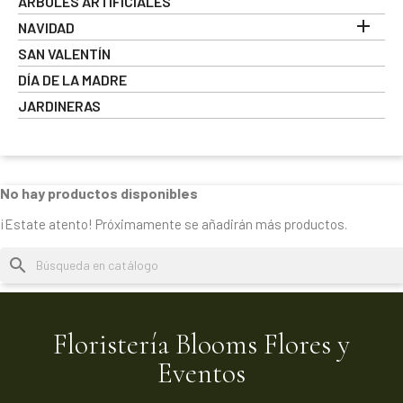
ÁRBOLES ARTIFICIALES

NAVIDAD
SAN VALENTÍN
DÍA DE LA MADRE
JARDINERAS
No hay productos disponibles
¡Estate atento! Próximamente se añadirán más productos.
search
Floristería Blooms Flores y
Eventos