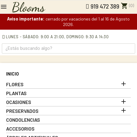
shopping_cart
(0)
919 472 389
Aviso importante:
cerrado por vacaciones del 1 al 16 de Agosto
2026.
LUNES - SÁBADO: 9:00 A 21:00,
DOMINGO: 9:30 A 14:30
INICIO

FLORES
PLANTAS

OCASIONES

PRESERVADOS
CONDOLENCIAS
ACCESORIOS