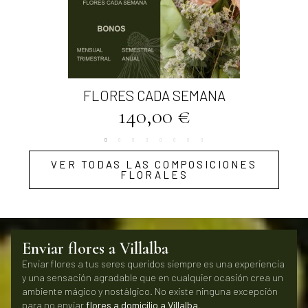
Vista rápida
FLORES CADA SEMANA
140,00 €
VER TODAS LAS COMPOSICIONES
FLORALES
Enviar flores a Villalba
Enviar flores a tus seres queridos siempre es una experiencia
y una sensación agradable que en cualquier ocasión crea un
ambiente mágico y nostálgico. No existe ninguna excepción
para no enviar
flores a domicilio a
Villalba
.