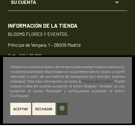

SU CUENTA
INFORMACIÓN DE LA TIENDA
BLOOMS FLORES Y EVENTOS.
Príncipe de Vergara, 1 – 28009 Madrid
Telf.:
919 472 389
info@floristeriablooms.com
Utilizamos cookies propias y de terceros para analizar nuestros servicios y
mostrarle publicidad relacionada con sus preferencias en base a un perfil
elaborado a partir de sus hábitos de navegación (por ejemplo, páginas
visitadas). Para más información consulte la
Política de Cookies
. Puede
aceptar todas las cookies pulsando el botón "Aceptar", rechazar su uso
pulsando el botón "Rechazar" y configurarlas pulsando el botón
"Configurar".
ACEPTAR
RECHAZAR
© 2026 Floristería Blooms Flores y Eventos.