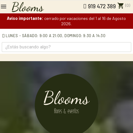
shopping_cart
(0)
919 472 389
Aviso importante:
cerrado por vacaciones del 1 al 16 de Agosto
2026.
LUNES - SÁBADO: 9:00 A 21:00,
DOMINGO: 9:30 A 14:30