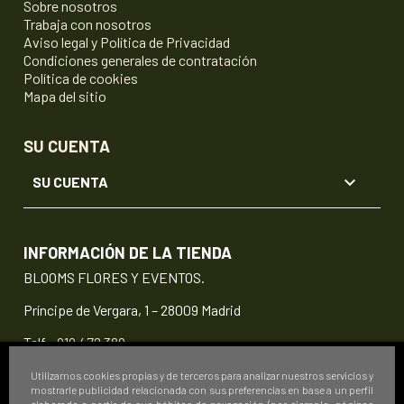
Sobre nosotros
Trabaja con nosotros
Aviso legal y Política de Privacidad
Condiciones generales de contratación
Política de cookies
Mapa del sitio
SU CUENTA

SU CUENTA
INFORMACIÓN DE LA TIENDA
BLOOMS FLORES Y EVENTOS.
Príncipe de Vergara, 1 – 28009 Madrid
Telf.:
919 472 389
info@floristeriablooms.com
Utilizamos cookies propias y de terceros para analizar nuestros servicios y
mostrarle publicidad relacionada con sus preferencias en base a un perfil