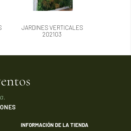

Vista rápida
S
JARDINES VERTICALES
202103
ventos
a.
IONES
INFORMACIÓN DE LA TIENDA