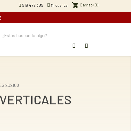
shopping_cart
Carrito
(0)
919 472 389
Mi cuenta
6.
S 202108
 VERTICALES