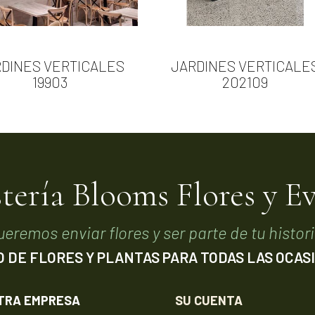


Vista rápida
Vista rápida
DINES VERTICALES
JARDINES VERTICALE
19903
202109
stería Blooms Flores y E
ueremos enviar flores y ser parte de tu histori
O DE FLORES Y PLANTAS PARA TODAS LAS OCAS
TRA EMPRESA
SU CUENTA