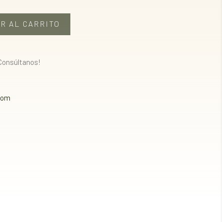
R AL CARRITO
¡Consúltanos!
com