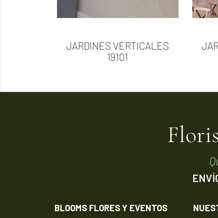

Vista rápida
JARDINES VERTICALES
JAR
19101
Flori
Q
ENVÍ
BLOOMS FLORES Y EVENTOS
NUES