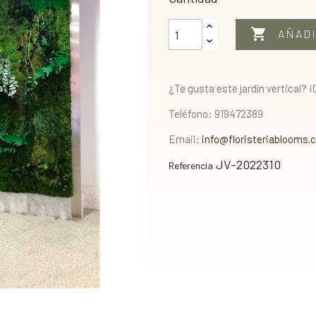

AÑADI
¿Te gusta este jardín vertical? 
Teléfono: 919472389
Email:
info@floristeriablooms.
JV-2022310
Referencia