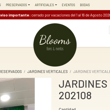
S
PRESERVADOS
ARTIFICIALES
EVENTOS
BODAS
viso importante:
cerrado por vacaciones del 1 al 16 de Agosto 202
RESERVADOS
JARDINES VERTICALES
JARDINES VERTICALE
JARDINES
202108
Cantidad