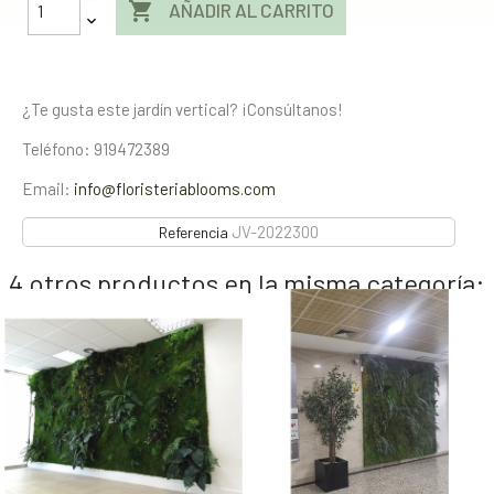

AÑADIR AL CARRITO
¿Te gusta este jardín vertical? ¡Consúltanos!
Teléfono: 919472389
Email:
info@floristeriablooms.com
JV-2022300
Referencia
4 otros productos en la misma categoría: