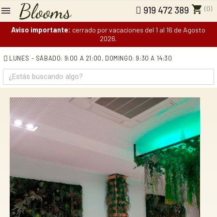
shopping_cart
(0)
919 472 389
Aviso importante:
cerrado por vacaciones del 1 al 16 de Agosto
2026.
LUNES - SÁBADO: 9:00 A 21:00,
DOMINGO: 9:30 A 14:30