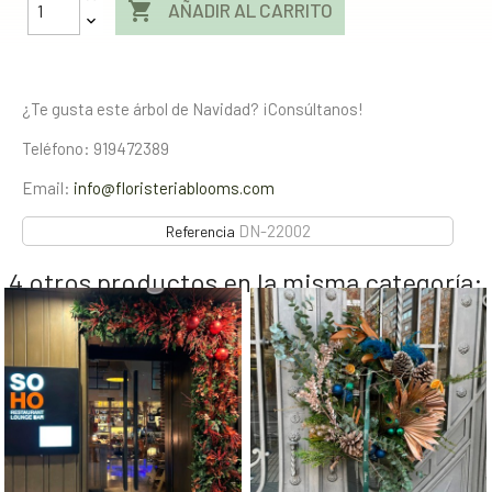

AÑADIR AL CARRITO
¿Te gusta este árbol de Navidad? ¡Consúltanos!
Teléfono: 919472389
Email:
info@floristeriablooms.com
DN-22002
Referencia
4 otros productos en la misma categoría: