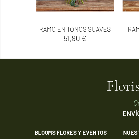

Vista rápida
RAMO EN TONOS SUAVES
RAM
Precio
51,90 €
Flori
Q
ENVÍ
BLOOMS FLORES Y EVENTOS
NUES