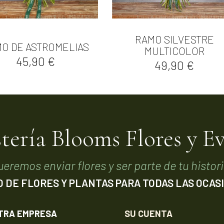
RAMO SILVESTRE


Vista rápida
Vista rápida
O DE ASTROMELIAS
MULTICOLOR
Precio
45,90 €
Precio
49,90 €
stería Blooms Flores y E
ueremos enviar flores y ser parte de tu histori
O DE FLORES Y PLANTAS PARA TODAS LAS OCAS
TRA EMPRESA
SU CUENTA