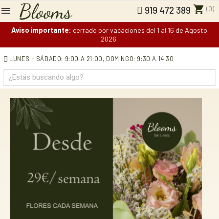
shopping_cart
(0)
919 472 389
Aviso importante:
cerrado por vacaciones del 1 al 16 de Agosto
2026.
LUNES - SÁBADO: 9:00 A 21:00,
DOMINGO: 9:30 A 14:30