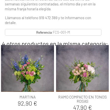
semanas siguientes contratadas, el mismo día y en en la
misma franja horaria elegida.
Llámanos al teléfono 919 472 389 y te informamos con
detalle.
FCS-001-M
Referencia
4 otros productos en la misma categoría:
MARTINA
RAMO COMPACTO EN TONOS
ROSAS
Precio
92,90 €
Precio
47,90 €